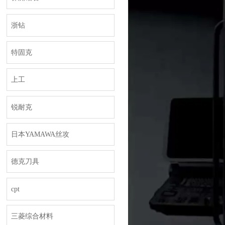
浙钻
特固克
上工
锐耐克
日本YAMAWA丝攻
德克刀具
cpt
三菱综合材料