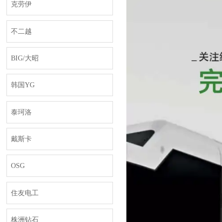
克劳伊
不二越
BIG/大昭
韩国YG
泰珂洛
戴斯卡
OSG
住友电工
株洲钻石