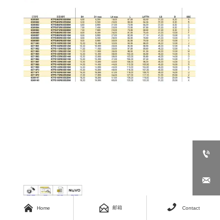






邮箱
Home
Contact