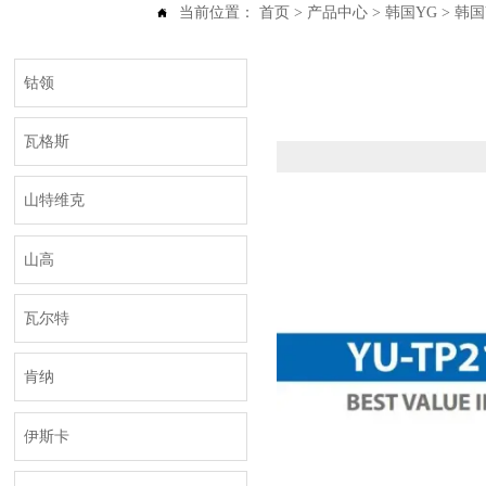
当前位置：
首页
>
产品中心
>
韩国YG
>
韩国Y

钴领
瓦格斯
山特维克
山高
瓦尔特
肯纳
伊斯卡