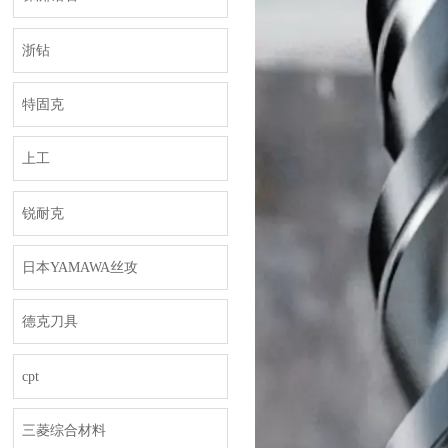
浙钻
特固克
上工
锐耐克
日本YAMAWA丝攻
德克刀具
cpt
三菱综合材料