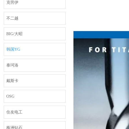
克劳伊
不二越
BIG/大昭
韩国YG
泰珂洛
戴斯卡
OSG
住友电工
株洲钻石