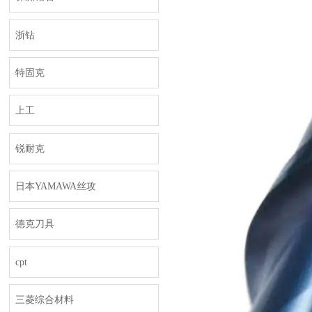
浙钻
特固克
上工
锐耐克
日本YAMAWA丝攻
德克刀具
cpt
三菱综合材料