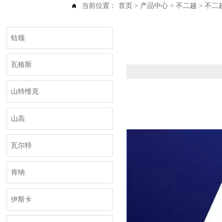
当前位置：
首页
>
产品中心
>
不二越
>
不二越 

钴领
瓦格斯
山特维克
山高
瓦尔特
肯纳
伊斯卡