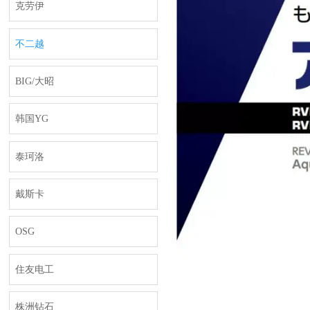
克劳伊
不二越
BIG/大昭
韩国YG
泰珂洛
戴斯卡
OSG
住友电工
株洲钻石