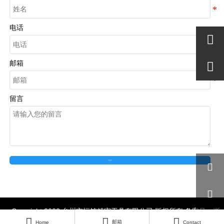
电话

邮箱

留言
在线留言


Copyright 2023 台州市恒铭精密工具有限公司 版权所有 备案号：
浙




ICP备2023010656号-1
邮箱
Home
Contact