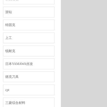
浙钻
特固克
上工
锐耐克
日本YAMAWA丝攻
德克刀具
cpt
三菱综合材料