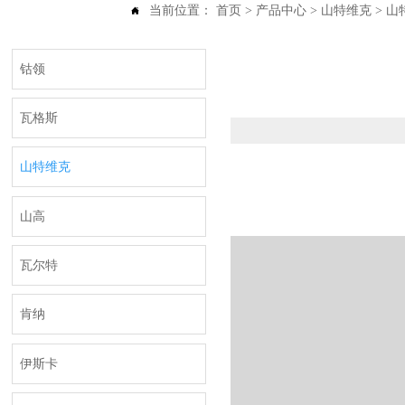
当前位置：
首页
>
产品中心
>
山特维克
>
山特

钴领
瓦格斯
山特维克
山高
瓦尔特
肯纳
伊斯卡