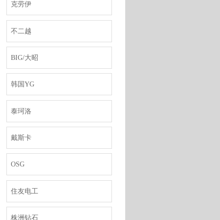
克劳伊
不二越
BIG/大昭
韩国YG
泰珂洛
戴斯卡
OSG
住友电工
株洲钻石