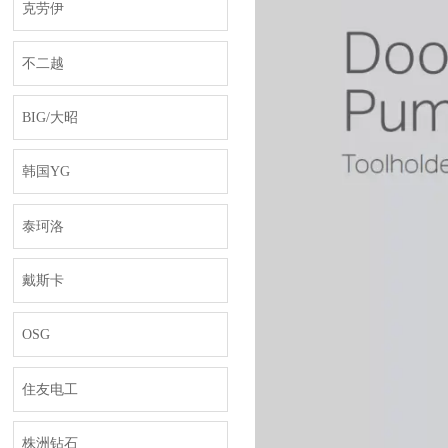
克劳伊
不二越
BIG/大昭
韩国YG
泰珂洛
戴斯卡
OSG
住友电工
株洲钻石