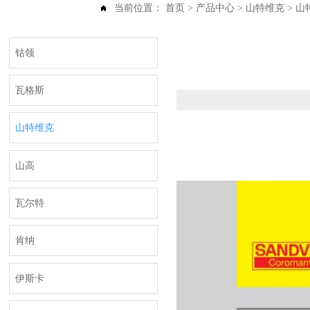
当前位置：
首页
>
产品中心
>
山特维克
>
山特

钴领
瓦格斯
山特维克
山高
瓦尔特
肯纳
伊斯卡