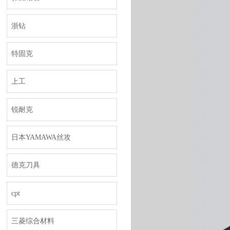
浙钻
特固克
上工
锐耐克
日本YAMAWA丝攻
德克刀具
cpt
三菱综合材料