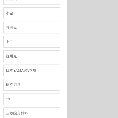
浙钻
特固克
上工
锐耐克
日本YAMAWA丝攻
德克刀具
cpt
三菱综合材料