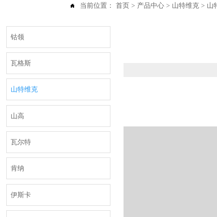
当前位置：
首页
>
产品中心
>
山特维克
>
山特

钴领
瓦格斯
山特维克
山高
瓦尔特
肯纳
伊斯卡