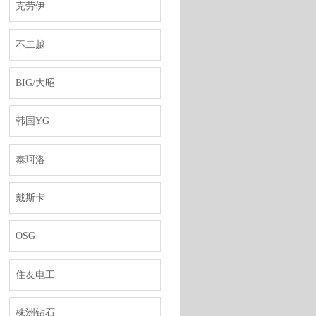
克劳伊
不二越
BIG/大昭
韩国YG
泰珂洛
戴斯卡
OSG
住友电工
株洲钻石