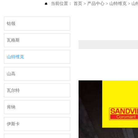
当前位置：
首页
>
产品中心
>
山特维克
>
山

钴领
瓦格斯
山特维克
山高
瓦尔特
肯纳
伊斯卡