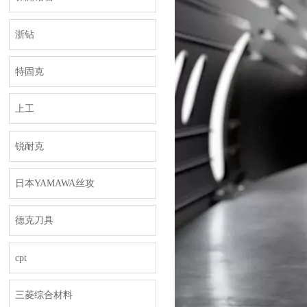
浙钻
特固克
上工
锐耐克
日本YAMAWA丝攻
德克刀具
cpt
三菱综合材料