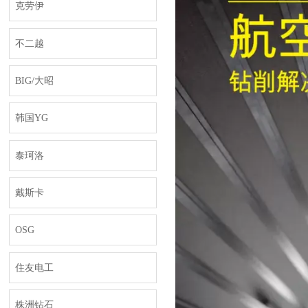
克劳伊
不二越
BIG/大昭
韩国YG
泰珂洛
戴斯卡
OSG
住友电工
株洲钻石