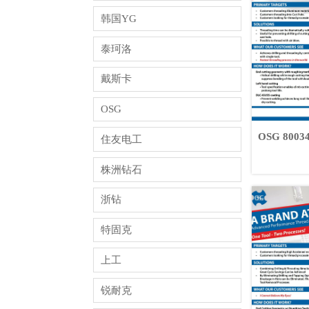
韩国YG
泰珂洛
戴斯卡
OSG
OSG 80
住友电工
株洲钻石
浙钻
特固克
上工
锐耐克