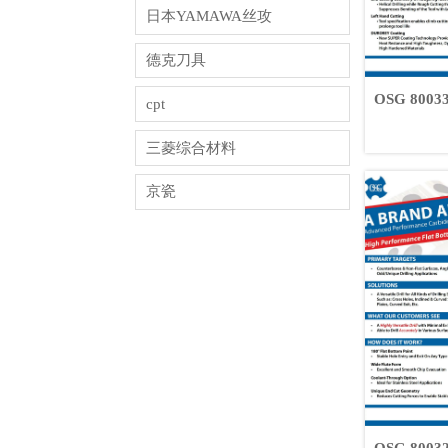
日本YAMAWA丝攻
德克刀具
OSG 80
cpt
三菱综合材料
京瓷