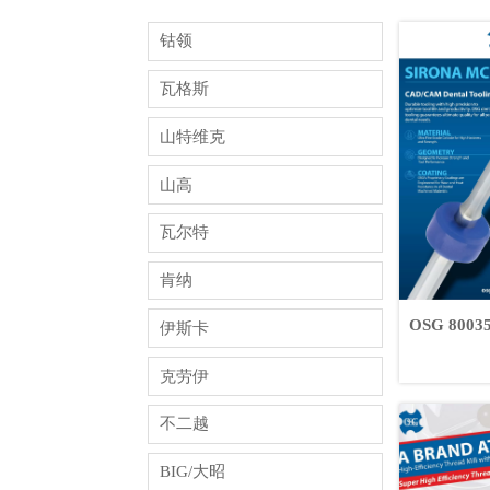
钴领
瓦格斯
山特维克
山高
瓦尔特
肯纳
OSG 80
伊斯卡
克劳伊
不二越
BIG/大昭