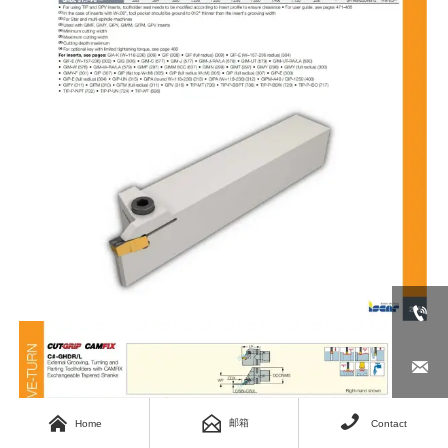






邮箱
Home
Contact